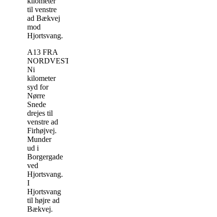
kilometer
til venstre
ad Bækvej
mod
Hjortsvang.
A13 FRA
NORDVEST:
Ni
kilometer
syd for
Nørre
Snede
drejes til
venstre ad
Firhøjvej.
Munder
ud i
Borgergade
ved
Hjortsvang.
I
Hjortsvang
til højre ad
Bækvej.