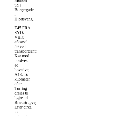
Munder
ud i
Borgergade
i
Hjortsvang.
E45 FRA
SYD:
Vælg
afkørsel
59 ved
transportcentret.
Kør mod
nordvest
ad
hovedvej
A13. To
kilometer
efter
Tørring
drejes til
højre ad
Brædstrupvej.
Efter cirka
to