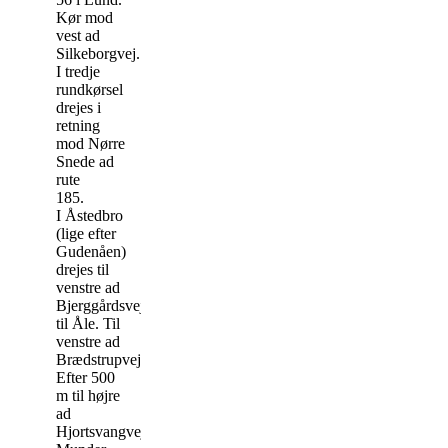
Kør mod
vest ad
Silkeborgvej.
I tredje
rundkørsel
drejes i
retning
mod Nørre
Snede ad
rute
185.
I Åstedbro
(lige efter
Gudenåen)
drejes til
venstre ad
Bjerggårdsvej
til Åle. Til
venstre ad
Brædstrupvej.
Efter 500
m til højre
ad
Hjortsvangvej.