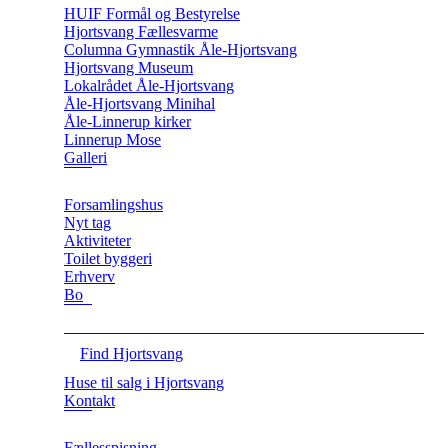
HUIF Formål og Bestyrelse
Hjortsvang Fællesvarme
Columna Gymnastik Åle-Hjortsvang
Hjortsvang Museum
Lokalrådet Åle-Hjortsvang
Åle-Hjortsvang Minihal
Åle-Linnerup kirker
Linnerup Mose
Galleri
Forsamlingshus
Nyt tag
Aktiviteter
Toilet byggeri
Erhverv
Bo
Find Hjortsvang
Huse til salg i Hjortsvang
Kontakt
Fællesspisning