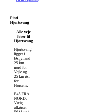
Find
Hjortsvang
Alle veje
fører til
Hjortsvang
Hjortsvang
ligger i
Østjylland
25 km
nord for
Vejle og
25 km øst
for
Horsens.
E45 FRA
NORD:
Vælg
afkørsel
56 i Lund.